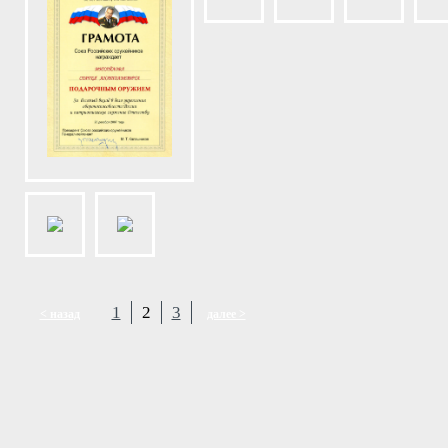
1
2
3
< назад
далее >