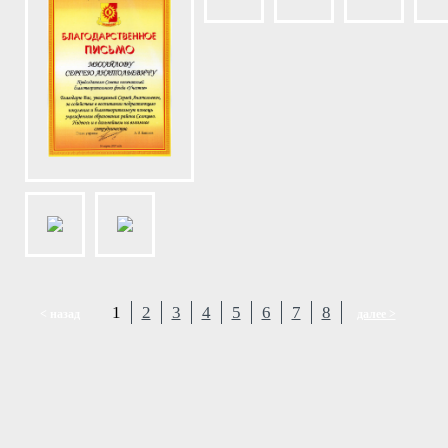
1
2
3
4
5
6
7
8
< назад
далее >