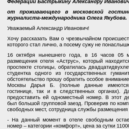
Федерации Бастрыкину Александру Иванови
от проживающего в московской гостин
журналиста-международника Олега Якубова.
Уважаемый Александр Иванович!
Хочу рассказать Вам о чрезвычайном происшес
которого стал лично, а посему сужу не понаслышк
16 октября нынешнего года, в 16 часов 05 
размещения отеля «Аструс», который находитс
проспекте столицы, обратилась двадцатидвухле
студентка одного из государственных гумани
обстоятельство прошу обратить особое внимание
Москвы Дарья Б. (полные данные имеютс
гостинице, так и в следственных органах). Д
предоставить ей одноместный номер. В этот д
был большой групповой заезд. Проверив по ком
свободных мест, сотрудница службы размещения
- На данный момент в отеле свободным остае
номер – категории «комфорт», цена за сутки 1100