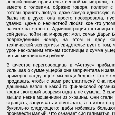
первой линии правительственной магистрали, то
вместе с головами, образно говоря, полетят с
готовы принять любую, даже самую идиотскую, 
была не в духе; она просто поозоровала, пус
удачно. Даже о несчастной любви кое-кто упом
расчете на жалость. Администрации гостиницы п
сей день, пойти на мировую: мол, семья Дарьи Б
повреждённый номер, на этом и делу ко
технической экспертизы свидетельствует о том, 
урон нескольким этажам гостиницы и сумма уще
пятью миллионами рублей.
В качестве переговорщицы в «Аструс» прибыла
Услышав о сумме ущерба она запричитала и зая
примерно следующее: мы люди бедные. Что же м
продавать, чтобы с вами расплатиться? Она поя
Дашенька взяла в какой-то финансовой органи
кредит, который вовремя отдать не сумела. В свя
вышли некие мошенники из Украины. Они стали
стращать, запугивать и опутывать, а в итоге пот
буквально следующего: дабы избежать большог
произвести малый. Что означает сия галиматья, га