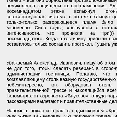
тканей – все они обработаны противопожарным
великолепно защищены от воспламенения. Ед
восемнадцатом этаже вспыхнул огонь
соответствующая система, с потолка хлынул ц
только-только разгорающееся пламя было 
мгновенно. Сила воды, хлынувшей с потолк
интенсивности, что проникла на три(!
восемнадцатого. Когда в гостиницу прибыли п
оставалось только составить протокол. Тушить уж
Уважаемый Александр Иванович, пишу об этом 
не для того, чтобы сделать реверанс в сторо
администрации гостиницы. Полагаю, что в
возглавляющему столь важную государственную с
небезинтересно, как оборудован отель
правительственной трассе и находящийся всег
километрах от аэропорта «Внуково», откуда на
пассажирами вылетают и правительственные дел
Напомню: пожар и теракт в подмосковном «Кро
унес жизни 145 человек, 551 получили травмы и