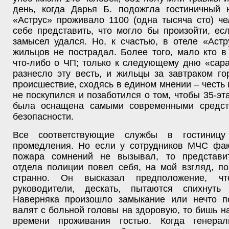
день, когда Дарья Б. подожгла гостиничный 
«Аструс» проживало 1100 (одна тысяча сто) ч
себе представить, что могло бы произойти, е
замысел удался. Но, к счастью, в отеле «Аст
жильцов не пострадал. Более того, мало кто в
что-либо о ЧП; только к следующему дню «сар
разнесло эту весть, и жильцы за завтраком г
происшествие, сходясь в едином мнении – честь и
не поскупился и позаботился о том, чтобы 35-эт
была оснащена самыми современными средст
безопасности.
Все соответствующие службы в гостиниц
промедления. Но если у сотрудников МЧС фа
пожара сомнений не вызывал, то представи
отдела полиции повел себя, на мой взгляд, п
странно. Он высказал предположение, чт
руководители, дескать, пытаются спихнуть
Наверняка произошло замыкание или нечто п
валят с больной головы на здоровую, то бишь 
времени проживания гостью. Когда генерал