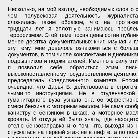
Несколько, на мой взгляд, необходимых слов о 
чем полувековая деятельность журналис
сложилась таким образом, что на протяже
тридцати лет я вплотную занимаюсь пробле
терроризмом. Этой теме посвящены сотни публи
менее десятка документальных книг. Изучая и г
эту тему, мне довелось ознакомиться с больш
документов, в том числе конспектами и дневника
подрывников и поджигателей. Именно в силу эти
я позволил себе обратиться этим пис
высокопоставленному государственном деятелю,
председатель Следственного комитета Росс
очевидно, что Дарья Б. действовала в строгом
чьими-то инструкциями. Не в студенческой
гуманитарного вуза узнала она об эффективно
смеси бензина с моторным маслом. Не сама сооб
канистру с бензином в шкаф, а моторное масл
кровать. И откуда ей было знать, где находи
отелю бензозаправка и о том, что, выходя из 
спускаться на первый этаж не в лифте, а по пож