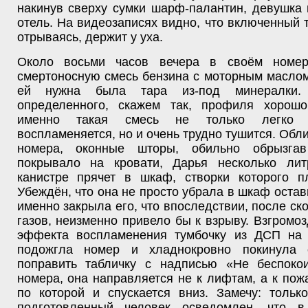
накинув сверху сумки шарф-палантин, девушка
отель. На видеозаписях видно, что включенный 
отрываясь, держит у уха.
Около восьми часов вечера в своём номер
смертоносную смесь бензина с моторным маслом
ей нужна была тара из-под минералки. 
определенного, скажем так, профиля хорошо
именно такая смесь не только легко 
воспламеняется, но и очень трудно тушится. Обл
номера, оконные шторы, обильно обрызга
покрывало на кровати, Дарья несколько ли
канистре прячет в шкаф, створки которого пл
Убеждён, что она не просто убрала в шкаф остав
именно закрыла его, что впоследствии, после ск
газов, неизменно привело бы к взрыву. Взгромо
эффекта воспламенения тумбочку из ДСП на 
подожгла номер и хладнокровно покинула 
поправить табличку с надписью «Не беспоко
номера, она направляется не к лифтам, а к пож
по которой и спускается вниз. Замечу: тольк
подготовленный человек осведомлен, что в