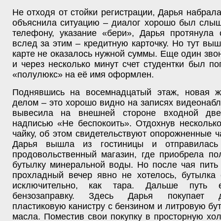
Не отходя от стойки регистрации, Дарья набрала
объяснила ситуацию – диалог хорошо был слыш
телефону, указание «бери», Дарья протянула 
вслед за этим – кредитную карточку. Но тут выш
карте не оказалось нужной суммы. Еще один зво
и через несколько минут счет студентки был п
«полулюкс» на её имя оформлен.
Поднявшись на восемнадцатый этаж, новая 
делом – это хорошо видно на записях видеонаб
вывесила на внешней стороне входной две
надписью «Не беспокоить». Отдохнув нескольк
чайку, об этом свидетельствуют опорожненные ч
Дарья вышла из гостиницы и отправилас
продовольственный магазин, где приобрела по
бутылку минеральной воды. Но после чая пить
прохладный вечер явно не хотелось, бутылка
исключительно, как тара. Дальше путь
бензозаправку. Здесь Дарья покупает д
пластиковую канистру с бензином и литровую бу
масла. Поместив свои покупку в просторную хо