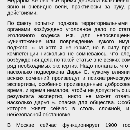
Недаром же она всё время держала включенны
явно и очевидно вели, практически за руку, 
действиями.
По факту попытки поджога территориальными
органами возбуждено уголовное дело по стат
Уголовного кодекса РФ. Для непосвящен
«уничтожение или повреждение чужого имущ
поджога...». И хотя я не юрист, но в силу п
компетенции нисколько не сомневаюсь, что сл
возбуждения дела по такой статье вне всяких со
ряд необходимых экспертиз. Надо полагать, что 
насколько подвержена Дарья Б. чужому влияни
всяких сомнений произведут и психиатрическую
экспертизы, особенно произведенные добросов
время, и время немалое, чтобы не допустить оши
результата экспертиз, никто не может ответ
насколько Дарья Б. опасна для общества. Осо
которое живет сейчас в столь сложной, и
небезопасной обстановке.
В Москве сейчас функционирует 1900 го