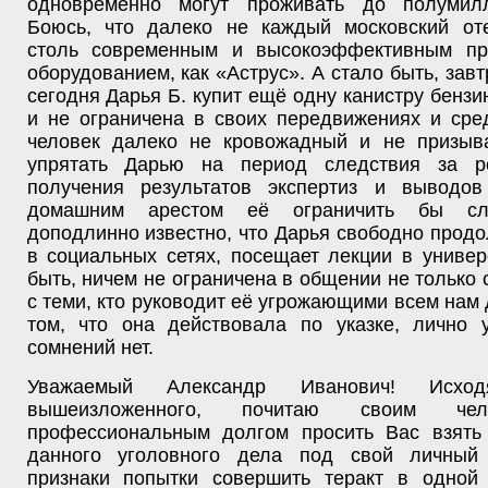
одновременно могут проживать до полумилл
Боюсь, что далеко не каждый московский от
столь современным и высокоэффективным пр
оборудованием, как «Аструс». А стало быть, завт
сегодня Дарья Б. купит ещё одну канистру бензин
и не ограничена в своих передвижениях и сре
человек далеко не кровожадный и не призы
упрятать Дарью на период следствия за р
получения результатов экспертиз и выводо
домашним арестом её ограничить бы сл
доподлинно известно, что Дарья свободно прод
в социальных сетях, посещает лекции в универ
быть, ничем не ограничена в общении не только с
с теми, кто руководит её угрожающими всем нам 
том, что она действовала по указке, лично 
сомнений нет.
Уважаемый Александр Иванович! Исхо
вышеизложенного, почитаю своим чел
профессиональным долгом просить Вас взять
данного уголовного дела под свой личный 
признаки попытки совершить теракт в одной