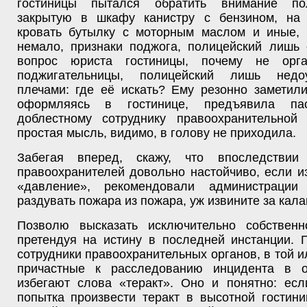
гостиницы пытался обратить внимание по
закрытую в шкафу канистру с бензином, на
кровать бутылку с моторным маслом и иные, 
немало, признаки поджога, полицейский лишь 
вопрос юриста гостиницы, почему не орга
поджигательницы, полицейский лишь нед
плечами: где её искать? Ему резонно заметили
оформляясь в гостинице, предъявила па
доблестному сотруднику правоохранительной
простая мысль, видимо, в голову не приходила.
Забегая вперед, скажу, что впоследствии
правоохранителей довольно настойчиво, если и
«давление», рекомендовали администрации
раздувать пожара из пожара, уж извините за кала
Позволю высказать исключительно собствен
претендуя на истину в последней инстанции. 
сотрудники правоохранительных органов, в той и
причастные к расследованию инцидента в о
избегают слова «теракт». Оно и понятно: есл
попытка произвести теракт в высотной гостин