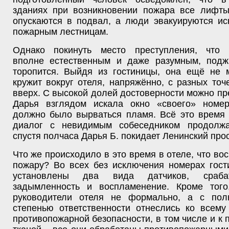
зданиях при возникновении пожара все лифты
опускаются в подвал, а люди эвакуируются ис
пожарным лестницам.
Однако покинуть место преступления, что 
вполне естественным и даже разумным, подж
торопится. Выйдя из гостиницы, она ещё не 
кружит вокруг отеля, напряжённо, с разных точ
вверх. С высокой долей достоверности можно пр
Дарья взглядом искала окно «своего» номер
должно было вырваться пламя. Всё это время
диалог с невидимым собеседником продолжа
спустя полчаса Дарья Б. покидает Ленинский прос
Что же происходило в это время в отеле, что во
пожару? Во всех без исключения номерах гост
установлены два вида датчиков, сраб
задымленность и воспламенение. Кроме тог
руководители отеля не формально, а с пол
степенью ответственности отнеслись ко всему
противопожарной безопасности, в том числе и к 