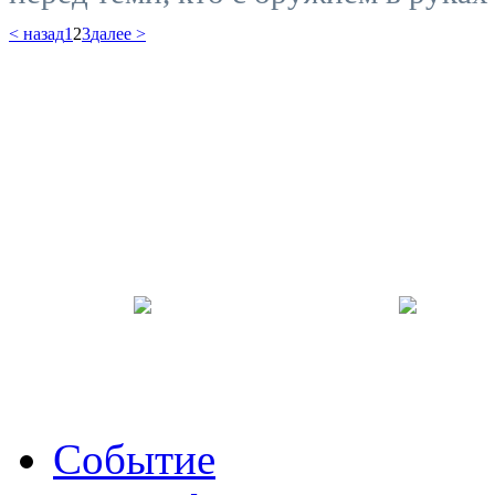
< назад
1
2
3
далее >
Событие