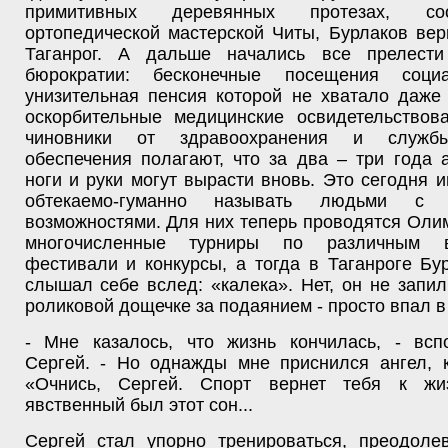
примитивных деревянных протезах, с
ортопедической мастерской Читы, Бурлаков ве
Таганрог. А дальше начались все прелести
бюрократии: бесконечные посещения соци
унизительная пенсия которой не хватало даже
оскорбительные медицинские освидетельствова
чиновники от здравоохранения и службы
обеспечения полагают, что за два – три года
ноги и руки могут вырасти вновь. Это сегодня 
обтекаемо-гуманно называть людьми с о
возможностями. Для них теперь проводятся Оли
многочисленные турниры по различным в
фестивали и конкурсы, а тогда в Таганроге Бу
слышал себе вслед: «калека». Нет, он не запил
роликовой дощечке за подаянием - просто впал в
- Мне казалось, что жизнь кончилась, - всп
Сергей. - Но однажды мне приснился ангел, к
«Очнись, Сергей. Спорт вернет тебя к жи
явственный был этот сон...
Сергей стал упорно тренироваться, преодоле