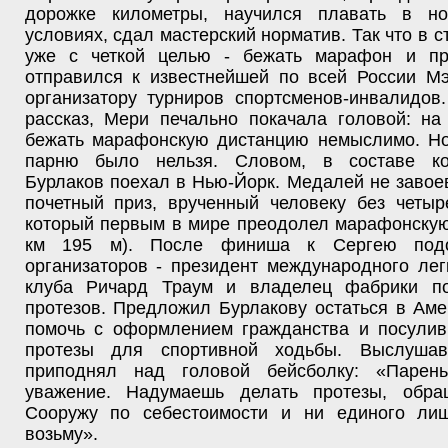
дорожке километры, научился плавать в н
условиях, сдал мастерский норматив. Так что в с
уже с четкой целью - бежать марафон и пр
отправился к известнейшей по всей России М
организатору турниров спортсменов-инвалидов
рассказ, Мери печально покачала головой: на
бежать марафонскую дистанцию немыслимо. Но
парню было нельзя. Словом, в составе к
Бурлаков поехал в Нью-Йорк. Медалей не завое
почетный приз, врученный человеку без четыр
который первым в мире преодолел марафонскую
км
195 м
). После финиша к Сергею под
организаторов - президент международного лег
клуба Ричард Траум и владелец фабрики по
протезов. Предложил Бурлакову остаться в Ам
помочь с оформлением гражданства и посули
протезы для спортивной ходьбы. Выслушав
приподнял над головой бейсболку: «Парен
уважение. Надумаешь делать протезы, обра
Сооружу по себестоимости и ни единого ли
возьму».