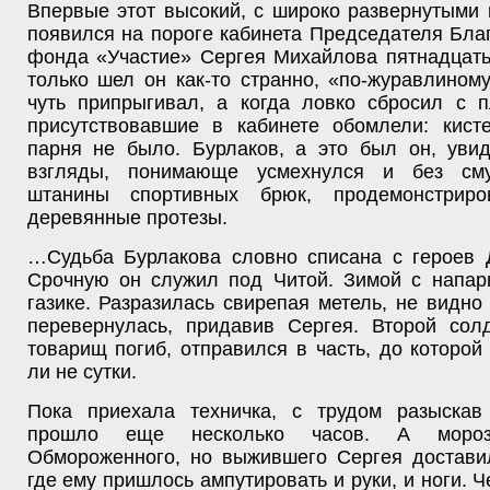
Впервые этот высокий, с широко развернутыми
появился на пороге кабинета Председателя Бла
фонда «Участие» Сергея Михайлова пятнадцать
только шел он как-то странно, «по-журавлиному
чуть припрыгивал, а когда ловко сбросил с п
присутствовавшие в кабинете обомлели: кист
парня не было. Бурлаков, а это был он, уви
взгляды, понимающе усмехнулся и без см
штанины спортивных брюк, продемонстриро
деревянные протезы.
…Судьба Бурлакова словно списана с героев 
Срочную он служил под Читой. Зимой с напар
газике. Разразилась свирепая метель, не видно
перевернулась, придавив Сергея. Второй солд
товарищ погиб, отправился в часть, до которой
ли не сутки.
Пока приехала техничка, с трудом разыскав
прошло еще несколько часов. А моро
Обмороженного, но выжившего Сергея доставил
где ему пришлось ампутировать и руки, и ноги. Ч