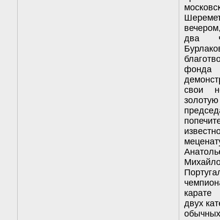
московс
Шереме
вечером
два ч
Бурла
благотв
фонда
демонс
свои н
золотую
предсе
попеч
известн
мецен
Анатоль
Миха
Порту
чемпи
карате
двух кат
обычных