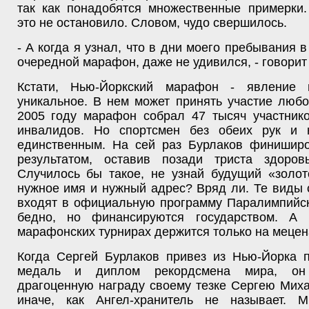
так как понадобятся множественные примерки
это не остановило. Словом, чудо свершилось.
- А когда я узнал, что в дни моего пребывания 
очередной марафон, даже не удивился, - говорит
Кстати, Нью-Йоркский марафон - явление
уникальное. В нем может принять участие люб
2005 году марафон собрал 47 тысяч участнико
инвалидов. Но спортсмен без обеих рук и 
единственным. На сей раз Бурлаков финишир
результатом, оставив позади триста здоров
Случилось бы такое, не узнай будущий «золо
нужное имя и нужный адрес? Вряд ли. Те виды 
входят в официальную программу Паралимпийск
бедно, но финансируются государством. А 
марафонских турнирах держится только на мецен
Когда Сергей Бурлаков привез из Нью-Йорка 
медаль и диплом рекордсмена мира, он
драгоценную награду своему тезке Сергею Миха
иначе, как Ангел-хранитель не называет. 