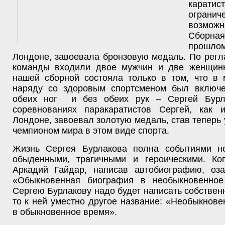
кара
огранич
возможн
Сборная 
прош
Лондоне, завоевала бронзовую медаль. По регл
команды входили двое мужчин и две женщин
нашей сборной состояла только в том, что в 
наряду со здоровым спортсменом был включе
обеих ног и без обеих рук – Сергей Бурл
соревнованиях паракаратистов Сергей, как
Лондоне, завоевал золотую медаль, став теперь
чемпионом мира в этом виде спорта.
Жизнь Сергея Бурлакова полна событиями н
обыденными, трагичными и героическими. Ког
Аркадий Гайдар, написав автобиографию, оза
«Обыкновенная биография в необыкновенное
Сергею Бурлакову надо будет написать собстве
то к ней уместно другое название: «Необыкнов
в обыкновенное время».